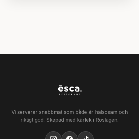
Vi serverar snabbmat som både är hälsosam och
riktigt god. Skapad med kärlek i Roslagen.